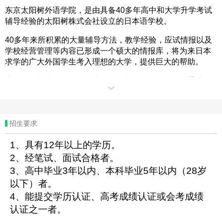
东京太阳树外语学院，是由具备40多年高中和大学升学考试
辅导经验的太阳树株式会社设立的日本语学校。
40多年来所积累的大量辅导方法，教学经验，应试情报以及
学校经营管理等内容已形成一个硕大的情报库，将为来日本
求学的广大外国学生考入理想的大学，提供巨大的帮助。
本学院学制为一年、一年半、一年九个月和二年制，通过循
序渐进的日语教学，培养学生达到在大学，大学院学习专门
课程所需要的日语水平。
东京太阳树外语学院全中国留学生，只收赴日升学的高中生/
招生要求
统招大学生。专注中国学生的升学，学校针对不同的需求开
设了：本科/大学院进学班（TOP30大学）、本科/大学院精英
1、具有12年以上的学历。
班（TOP100大学）、一般升学课程。保录班与精英班是全日
2、经笔试、面试合格者。
制的授课。
3、高中毕业3年以内、本科毕业5年以内（28岁
以下）者。
学校的任课老师，区别于一般私塾（讲师大都是名校的在校
生），太阳树的日语教学是全日本人教师，文化课辅导团队
4、能提交学历认证、高考成绩认证或会考成绩
是70%日本人教师、30%名校毕业的中国人教师，在学习文
认证之一者。
化课的同时，可以提升日语。