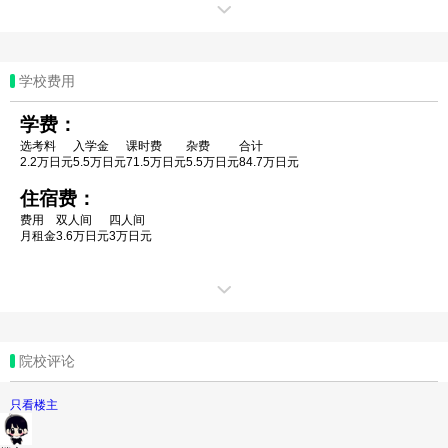
5、能提交JLPT、J-TEST、NAT、J-Cert等考试
成绩之一者。
周边环境：
在涉谷区边上，不属于东京中心繁华地带，但也不属于很偏
远的地方 。更利于学生在安静的环境中学习。而且下北泽是
学校费用
日本年轻人最喜欢去的地方排行榜中的第5位，乘坐急行电
车，到新宿8分钟，到涩谷5分钟；周边学校、商铺、医院林
学费：
立，文化氛围好，生活便利
选考料
入学金
课时费
杂费
合计
2.2万日元
5.5万日元
71.5万日元
5.5万日元
84.7万日元
学校交通：
住宿费：
小田急线/京王井之头线【下北泽站】北口歩行3分钟
费用
双人间
四人间
月租金
3.6万日元
3万日元
院校评论
只看楼主