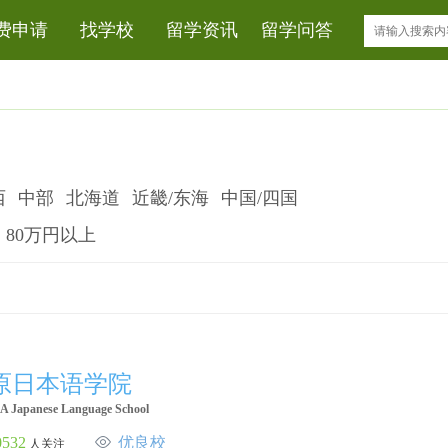
费申请
找学校
留学资讯
留学问答
西
中部
北海道
近畿/东海
中国/四国
80万円以上
原日本语学院
 Japanese Language School
0532
优良校
人关注