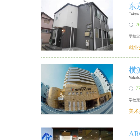
东
Tokyo 
7
学校定
X 18640215335
就业
横
Yokoha
7
学校定
X 18640215335
美术
A