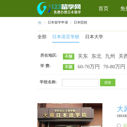
首页
免
日本留学申请
日本院校
全部
日本语言学校
日本大学
赴
›
›
所在地区:
关东
东北
九州
关
不限
学 费:
60-70万円
70-80万円
不限
学校名称:
搜索
日
大
OHARA
1