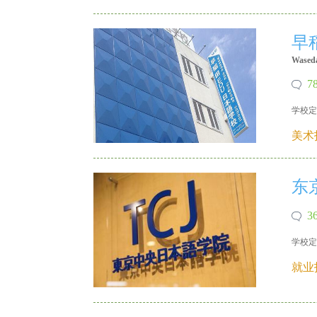
早
Wased
7
学校定
X 18640215335
美术
东
3
学校定
就业
X 18640215335