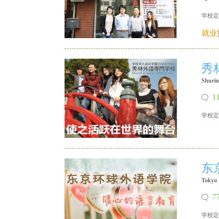
学校定
X 18640215335
就业
留
秀
Shurin
1
学校定
X 18640215335
学
东
Tokyo 
7
学校定