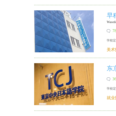
早
Wased
7
学校定
X 18640215335
美术
东
3
学校定
就业
X 18640215335