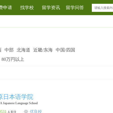
费申请
找学校
留学资讯
留学问答
西
中部
北海道
近畿/东海
中国/四国
80万円以上
原日本语学院
 Japanese Language School
0531
优良校
人关注