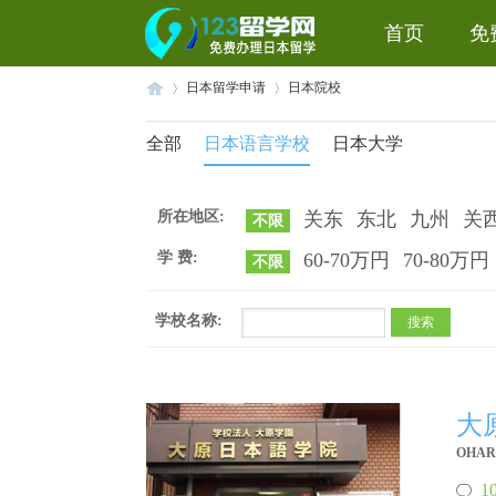
首页
免
日本留学申请
日本院校
全部
日本语言学校
日本大学
赴
›
›
所在地区:
关东
东北
九州
关
不限
学 费:
60-70万円
70-80万円
不限
学校名称:
搜索
日
大
OHARA
1