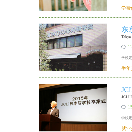
X 18640215335
学费
东
Tokyo 
1
学校定
X 18640215335
半年
J
JCLI L
1
学校定
X 18640215335
就业