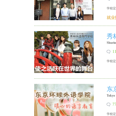
学校定
X 18640215335
就业
留
秀
Shurin
1
学校定
X 18640215335
学
东
Tokyo 
7
学校定