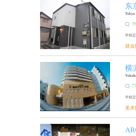
东
Tokyo 
7
学校定
X 18640215335
就业
横
Yokoha
7
学校定
X 18640215335
美术
A