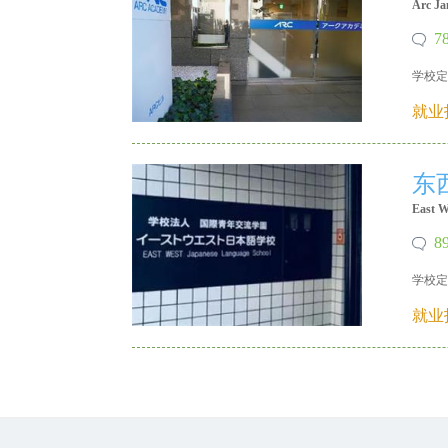
Arc Ja
7
学校定
X 18640215335
就业
东
East W
8
学校定
X 18640215335
就业